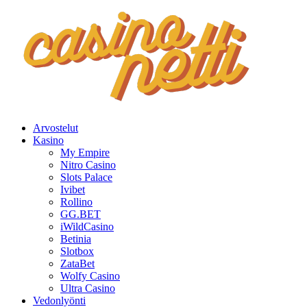
Arvostelut
Kasino
My Empire
Nitro Casino
Slots Palace
Ivibet
Rollino
GG.BET
iWildCasino
Betinia
Slotbox
ZataBet
Wolfy Casino
Ultra Casino
Vedonlyönti