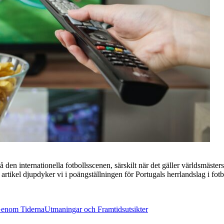
på den internationella fotbollsscenen, särskilt när det gäller världsmäste
artikel djupdyker vi i poängställningen för Portugals herrlandslag i fo
Genom Tiderna
Utmaningar och Framtidsutsikter