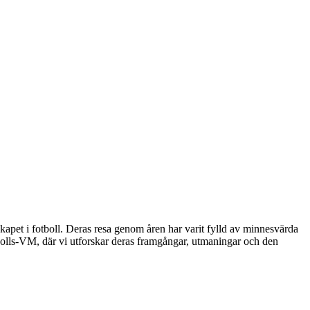
rskapet i fotboll. Deras resa genom åren har varit fylld av minnesvärda
tbolls-VM, där vi utforskar deras framgångar, utmaningar och den