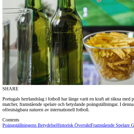
SHARE
Portugals herrlandslag i fotboll har länge varit en kraft att räkna med 
matcher, framstående spelare och betydande poängställningar. I denna 
oförutsägbara naturen av internationell fotboll.
Contents
Poängställningens Betydelse
Historisk Översikt
Framstående Spelare 