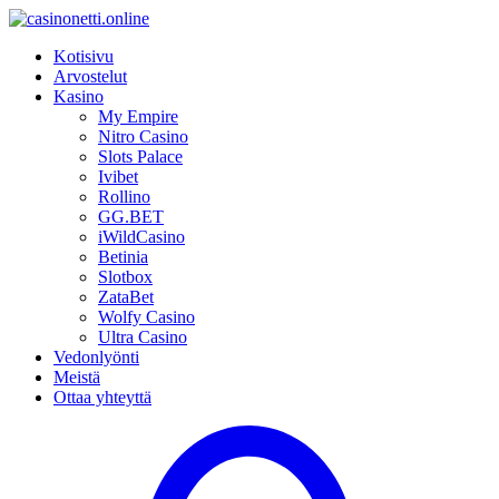
Kotisivu
Arvostelut
Kasino
My Empire
Nitro Casino
Slots Palace
Ivibet
Rollino
GG.BET
iWildCasino
Betinia
Slotbox
ZataBet
Wolfy Casino
Ultra Casino
Vedonlyönti
Meistä
Ottaa yhteyttä