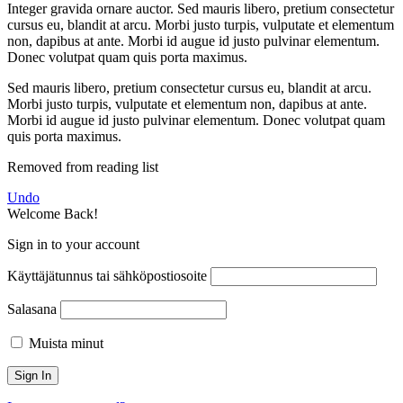
Integer gravida ornare auctor. Sed mauris libero, pretium consectetur
cursus eu, blandit at arcu. Morbi justo turpis, vulputate et elementum
non, dapibus at ante. Morbi id augue id justo pulvinar elementum.
Donec volutpat quam quis porta maximus.
Sed mauris libero, pretium consectetur cursus eu, blandit at arcu.
Morbi justo turpis, vulputate et elementum non, dapibus at ante.
Morbi id augue id justo pulvinar elementum. Donec volutpat quam
quis porta maximus.
Removed from reading list
Undo
Welcome Back!
Sign in to your account
Käyttäjätunnus tai sähköpostiosoite
Salasana
Muista minut