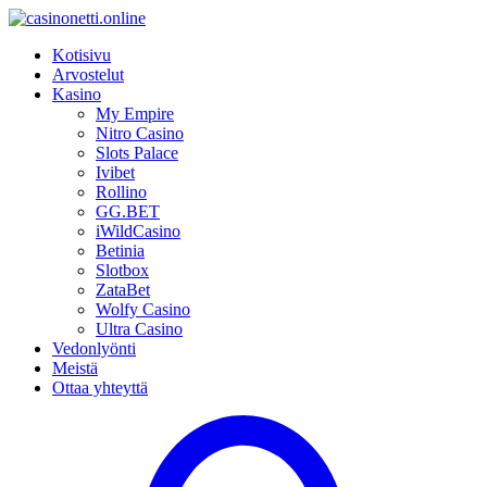
Kotisivu
Arvostelut
Kasino
My Empire
Nitro Casino
Slots Palace
Ivibet
Rollino
GG.BET
iWildCasino
Betinia
Slotbox
ZataBet
Wolfy Casino
Ultra Casino
Vedonlyönti
Meistä
Ottaa yhteyttä