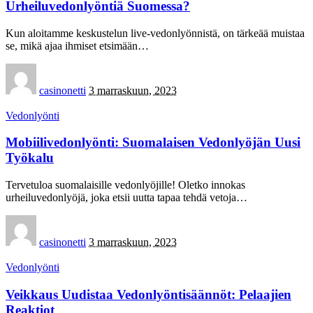
Urheiluvedonlyöntiä Suomessa?
Kun aloitamme keskustelun live-vedonlyönnistä, on tärkeää muistaa
se, mikä ajaa ihmiset etsimään
…
casinonetti
3 marraskuun, 2023
Vedonlyönti
Mobiilivedonlyönti: Suomalaisen Vedonlyöjän Uusi
Työkalu
Tervetuloa suomalaisille vedonlyöjille! Oletko innokas
urheiluvedonlyöjä, joka etsii uutta tapaa tehdä vetoja
…
casinonetti
3 marraskuun, 2023
Vedonlyönti
Veikkaus Uudistaa Vedonlyöntisäännöt: Pelaajien
Reaktiot