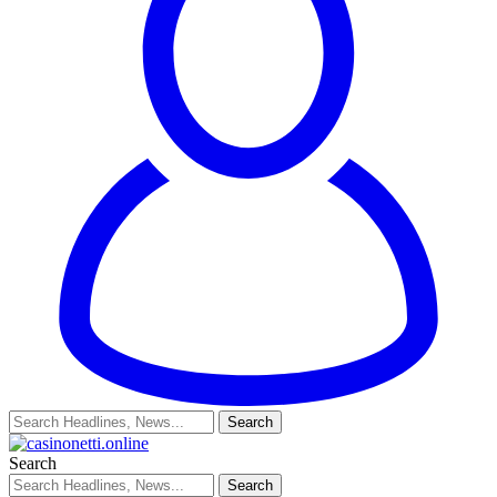
Search