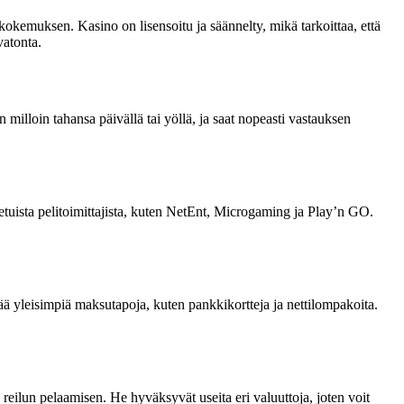
okemuksen. Kasino on lisensoitu ja säännelty, mikä tarkoittaa, että
vatonta.
milloin tahansa päivällä tai yöllä, ja saat nopeasti vastauksen
uista pelitoimittajista, kuten NetEnt, Microgaming ja Play’n GO.
ttää yleisimpiä maksutapoja, kuten pankkikortteja ja nettilompakoita.
 reilun pelaamisen. He hyväksyvät useita eri valuuttoja, joten voit