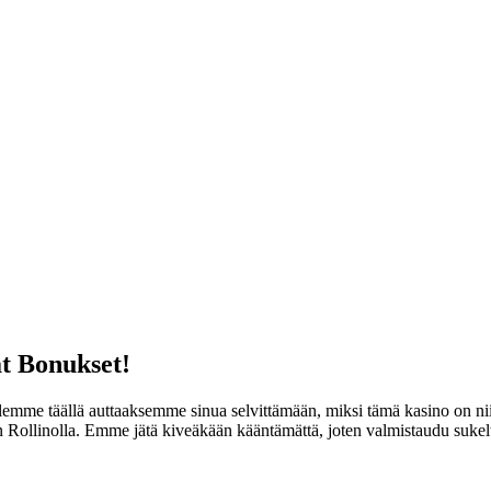
t Bonukset!
emme täällä auttaaksemme sinua selvittämään, miksi tämä kasino on niin s
seen Rollinolla. Emme jätä kiveäkään kääntämättä, joten valmistaudu su