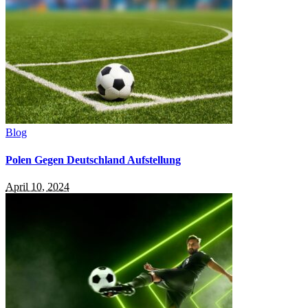
Blog
Polen Gegen Deutschland Aufstellung
April 10, 2024