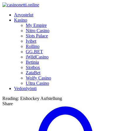
Arvostelut
Kasino
My Empire
Nitro Casino
Slots Palace
Ivibet
Rollino
GG.BET
iWildCasino
Betinia
Slotbox
ZataBet
Wolfy Casino
Ultra Casino
Vedonlyönti
Reading:
Eishockey Aufstellung
Share