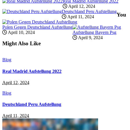
Real Madrid Aufstellung 2022
April 12, 2024
Deutschland Peru Aufstellung
You
April 11, 2024
Polen Gegen Deutschland Aufstellung
April 10, 2024
Aufstellung Bayern Psg
April 9, 2024
Might Also Like
Blog
Real Madrid Aufstellung 2022
April 12, 2024
Blog
Deutschland Peru Aufstellung
April 11, 2024