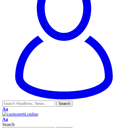
Aa
Aa
Search