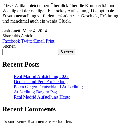
Dieser Artikel bietet einen Überblick über die Komplexität und
Wichtigkeit der richtigen Eishockey Aufstellung. Die optimale
Zusammenstellung zu finden, erfordert viel Geschick, Erfahrung
und manchmal auch ein wenig Glück.
casinonetti
März 4, 2024
Share this Article
Facebook
Twitter
Email
Print
Suchen
Suchen
Recent Posts
Real Madrid Aufstellung 2022
Deutschland Peru Aufstellung
Polen Gegen Deutschland Aufstellung
Aufstellung Bayern Psg
Real Madrid Aufstellung Heute
Recent Comments
Es sind keine Kommentare vorhanden.