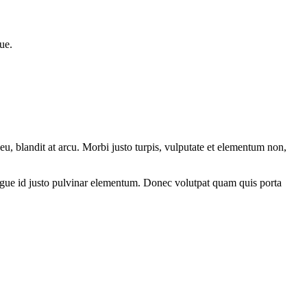
ue.
eu, blandit at arcu. Morbi justo turpis, vulputate et elementum non,
 augue id justo pulvinar elementum. Donec volutpat quam quis porta