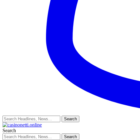
Search