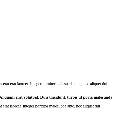
acerat erat laoreet. Integer porttitor malesuada ante, nec aliquet dui
r. Aliquam erat volutpat. Duis tincidunt, turpis ut porta malesuada.
 erat laoreet. Integer porttitor malesuada ante, nec aliquet dui