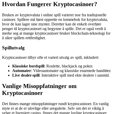
Hvordan Fungerer Kryptocasinoer?
Bruken av kryptovaluta i online spill varierer noe fra tradisjonelle
casinoer. Spillere må først opprette en lommebok for kryptovaluta,
hvor de kan lagre sine mynter. Deretter kan de enkelt overføre
penger til kryptocasinoet og begynne å spille. Det er også verdt å
merke seg at mange kryptocasinoer bruker blockchain-teknologi for
å sikre spillets rettferdighet.
Spillutvalg
Kryptocasinoer tilbyr ofte et variert utvalg av spill, inkludert:
Klassiske bordspill
: Roulette, blackjack og poker.
Automater
: Videoautomater og klassiske enarmede banditter.
Live dealer-spill
: Interaktive spill med ekte dealere i sanntid.
Vanlige Misoppfatninger om
Kryptocasinoer
Det finnes mange misoppfatninger rundt kryptocasinoer. En vanlig
myte er at de er ulovlige eller uregulerte. Selv om det er viktig å
velge et lisensiert casino, finnes det mange lovlige kryptocasinoer