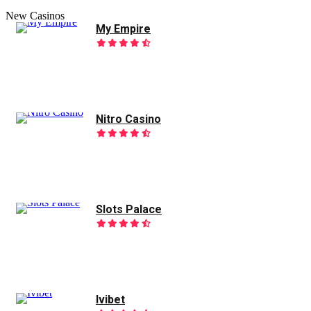
New Casinos
My Empire
Nitro Casino
Slots Palace
Ivibet