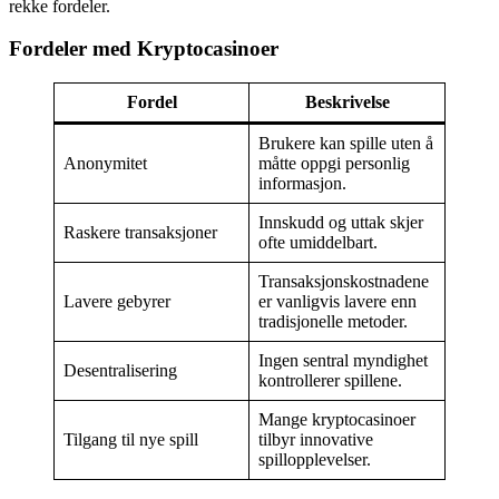
rekke fordeler.
Fordeler med Kryptocasinoer
Fordel
Beskrivelse
Brukere kan spille uten å
Anonymitet
måtte oppgi personlig
informasjon.
Innskudd og uttak skjer
Raskere transaksjoner
ofte umiddelbart.
Transaksjonskostnadene
Lavere gebyrer
er vanligvis lavere enn
tradisjonelle metoder.
Ingen sentral myndighet
Desentralisering
kontrollerer spillene.
Mange kryptocasinoer
Tilgang til nye spill
tilbyr innovative
spillopplevelser.