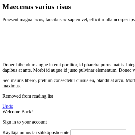
Maecenas varius risus
Praesent magna lacus, faucibus ac sapien vel, efficitur ullamcorper ip
Donec bibendum augue in erat porttitor, id pharetra purus mattis. Integ
dapibus at ante. Morbi id augue id justo pulvinar elementum. Donec 
Sed mauris libero, pretium consectetur cursus eu, blandit at arcu. Mo
maximus.
Removed from reading list
Undo
Welcome Back!
Sign in to your account
Käyttäjätunnus tai sähköpostiosoite