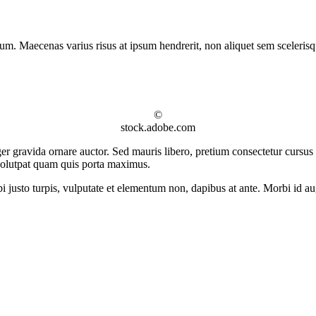
sum. Maecenas varius risus at ipsum hendrerit, non aliquet sem scelerisq
©
stock.adobe.com
er gravida ornare auctor. Sed mauris libero, pretium consectetur cursus 
volutpat quam quis porta maximus.
rbi justo turpis, vulputate et elementum non, dapibus at ante. Morbi id