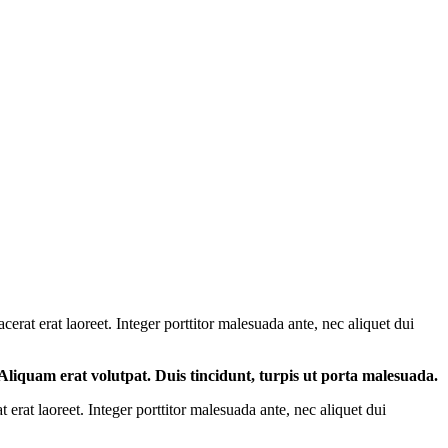
acerat erat laoreet. Integer porttitor malesuada ante, nec aliquet dui
r. Aliquam erat volutpat. Duis tincidunt, turpis ut porta malesuada.
 erat laoreet. Integer porttitor malesuada ante, nec aliquet dui