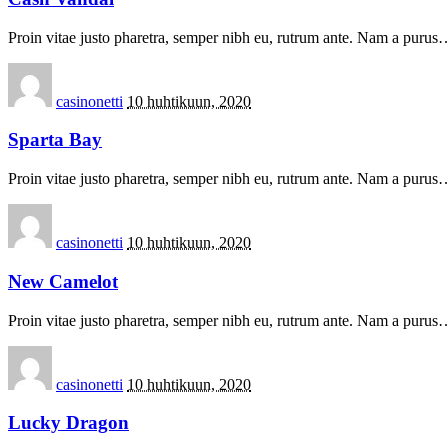
Proin vitae justo pharetra, semper nibh eu, rutrum ante. Nam a purus
casinonetti
10 huhtikuun, 2020
Sparta Bay
Proin vitae justo pharetra, semper nibh eu, rutrum ante. Nam a purus
casinonetti
10 huhtikuun, 2020
New Camelot
Proin vitae justo pharetra, semper nibh eu, rutrum ante. Nam a purus
casinonetti
10 huhtikuun, 2020
Lucky Dragon