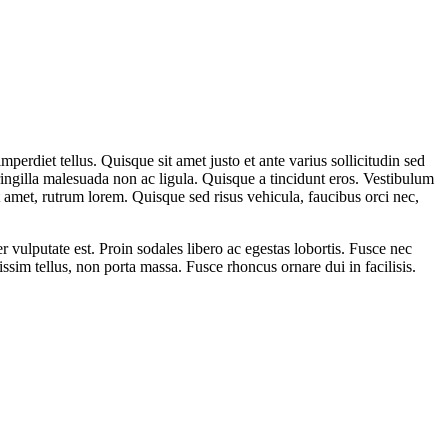
mperdiet tellus. Quisque sit amet justo et ante varius sollicitudin sed
ringilla malesuada non ac ligula. Quisque a tincidunt eros. Vestibulum
sit amet, rutrum lorem. Quisque sed risus vehicula, faucibus orci nec,
r vulputate est. Proin sodales libero ac egestas lobortis. Fusce nec
ssim tellus, non porta massa. Fusce rhoncus ornare dui in facilisis.