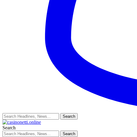
Search