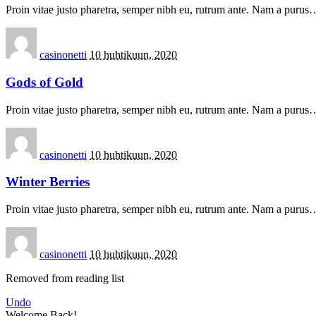
Proin vitae justo pharetra, semper nibh eu, rutrum ante. Nam a purus
casinonetti
10 huhtikuun, 2020
Gods of Gold
Proin vitae justo pharetra, semper nibh eu, rutrum ante. Nam a purus
casinonetti
10 huhtikuun, 2020
Winter Berries
Proin vitae justo pharetra, semper nibh eu, rutrum ante. Nam a purus
casinonetti
10 huhtikuun, 2020
Removed from reading list
Undo
Welcome Back!