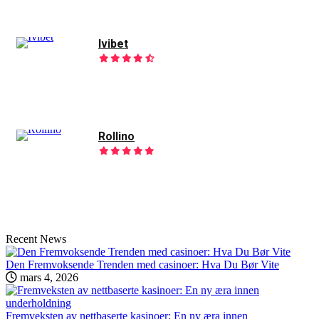
Ivibet
Rollino
Recent News
Den Fremvoksende Trenden med casinoer: Hva Du Bør Vite
mars 4, 2026
Fremveksten av nettbaserte kasinoer: En ny æra innen