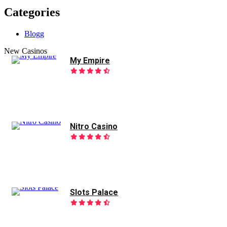
Categories
Blogg
New Casinos
My Empire
Nitro Casino
Slots Palace