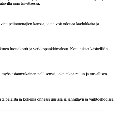
avilla aina tarvittaessa.
vien pelintuottajien kanssa, joten voit odottaa laadukkaita ja
 kuten luottokortit ja verkkopankkimaksut. Kotiutukset käsitellään
n myös asianmukainen pelilisenssi, joka takaa reilun ja turvallisen
ta peleistä ja kokeilla onneasi uusissa ja jännittävissä vaihtoehdoissa.