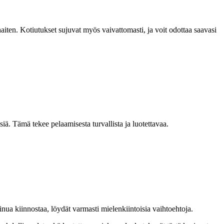
aiten. Kotiutukset sujuvat myös vaivattomasti, ja voit odottaa saavasi
siä. Tämä tekee pelaamisesta turvallista ja luotettavaa.
sinua kiinnostaa, löydät varmasti mielenkiintoisia vaihtoehtoja.