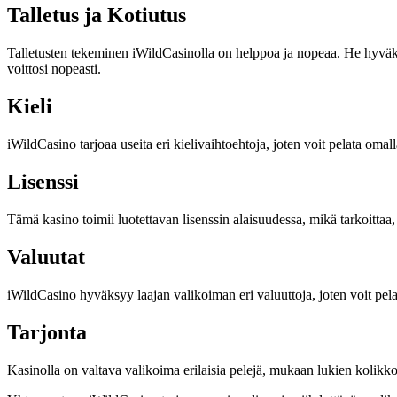
Talletus ja Kotiutus
Talletusten tekeminen iWildCasinolla on helppoa ja nopeaa. He hyväksyv
voittosi nopeasti.
Kieli
iWildCasino tarjoaa useita eri kielivaihtoehtoja, joten voit pelata omalla
Lisenssi
Tämä kasino toimii luotettavan lisenssin alaisuudessa, mikä tarkoittaa, 
Valuutat
iWildCasino hyväksyy laajan valikoiman eri valuuttoja, joten voit pelat
Tarjonta
Kasinolla on valtava valikoima erilaisia pelejä, mukaan lukien kolikkope