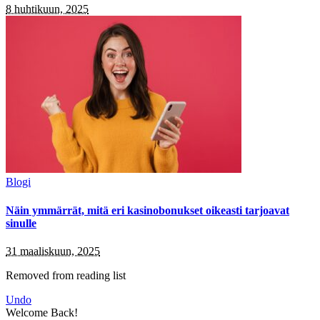
8 huhtikuun, 2025
Blogi
Näin ymmärrät, mitä eri kasinobonukset oikeasti tarjoavat
sinulle
31 maaliskuun, 2025
Removed from reading list
Undo
Welcome Back!