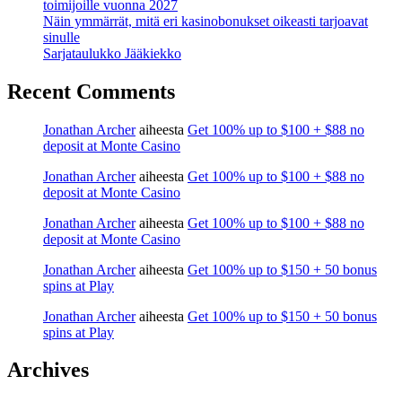
toimijoille vuonna 2027
Näin ymmärrät, mitä eri kasinobonukset oikeasti tarjoavat
sinulle
Sarjataulukko Jääkiekko
Recent Comments
Jonathan Archer
aiheesta
Get 100% up to $100 + $88 no
deposit at Monte Casino
Jonathan Archer
aiheesta
Get 100% up to $100 + $88 no
deposit at Monte Casino
Jonathan Archer
aiheesta
Get 100% up to $100 + $88 no
deposit at Monte Casino
Jonathan Archer
aiheesta
Get 100% up to $150 + 50 bonus
spins at Play
Jonathan Archer
aiheesta
Get 100% up to $150 + 50 bonus
spins at Play
Archives