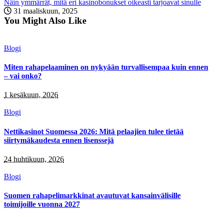
Näin ymmärrät, mitä eri kasinobonukset oikeasti tarjoavat sinulle
31 maaliskuun, 2025
You Might Also Like
Blogi
Miten rahapelaaminen on nykyään turvallisempaa kuin ennen
– vai onko?
1 kesäkuun, 2026
Blogi
Nettikasinot Suomessa 2026: Mitä pelaajien tulee tietää
siirtymäkaudesta ennen lisenssejä
24 huhtikuun, 2026
Blogi
Suomen rahapelimarkkinat avautuvat kansainvälisille
toimijoille vuonna 2027