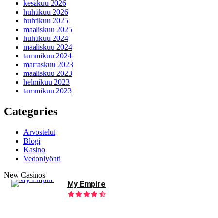
kesäkuu 2026
huhtikuu 2026
huhtikuu 2025
maaliskuu 2025
huhtikuu 2024
maaliskuu 2024
tammikuu 2024
marraskuu 2023
maaliskuu 2023
helmikuu 2023
tammikuu 2023
Categories
Arvostelut
Blogi
Kasino
Vedonlyönti
New Casinos
My Empire