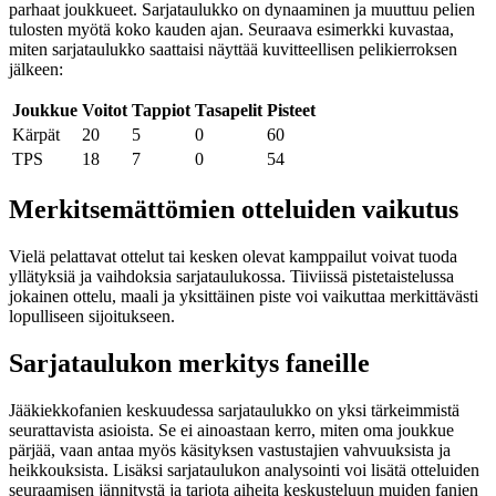
parhaat joukkueet. Sarjataulukko on dynaaminen ja muuttuu pelien
tulosten myötä koko kauden ajan. Seuraava esimerkki kuvastaa,
miten sarjataulukko saattaisi näyttää kuvitteellisen pelikierroksen
jälkeen:
Joukkue
Voitot
Tappiot
Tasapelit
Pisteet
Kärpät
20
5
0
60
TPS
18
7
0
54
Merkitsemättömien otteluiden vaikutus
Vielä pelattavat ottelut tai kesken olevat kamppailut voivat tuoda
yllätyksiä ja vaihdoksia sarjataulukossa. Tiiviissä pistetaistelussa
jokainen ottelu, maali ja yksittäinen piste voi vaikuttaa merkittävästi
lopulliseen sijoitukseen.
Sarjataulukon merkitys faneille
Jääkiekkofanien keskuudessa sarjataulukko on yksi tärkeimmistä
seurattavista asioista. Se ei ainoastaan kerro, miten oma joukkue
pärjää, vaan antaa myös käsityksen vastustajien vahvuuksista ja
heikkouksista. Lisäksi sarjataulukon analysointi voi lisätä otteluiden
seuraamisen jännitystä ja tarjota aiheita keskusteluun muiden fanien