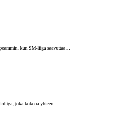
opeammin, kun SM-liiga saavuttaa
…
loliiga, joka kokoaa yhteen
…