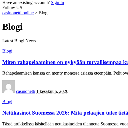
Have an existing account?
Sign In
Follow US
casinonetti.online
>
Blogi
Blogi
Latest Blogi News
Blogi
Miten rahapelaaminen on nykyään turvallisempaa ku
Rahapelaamisen kanssa on menty monessa asiassa eteenpäin. Pelit ova
casinonetti
1 kesäkuun, 2026
Blogi
Nettikasinot Suomessa 2026: Mitä pelaajien tulee tiet
Tässä artikkelissa käsitellään nettikasinoiden tilannetta Suomessa vuo