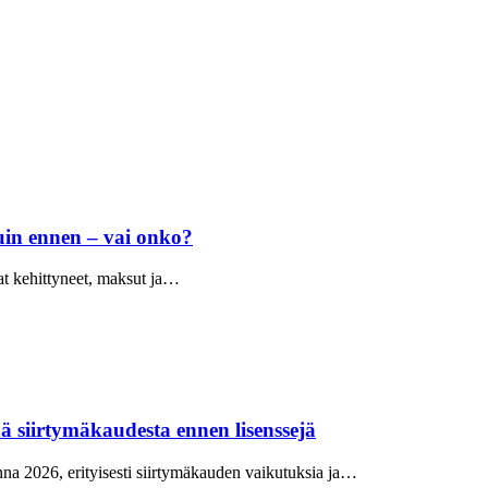
in ennen – vai onko?
t kehittyneet, maksut ja
…
ää siirtymäkaudesta ennen lisenssejä
nna 2026, erityisesti siirtymäkauden vaikutuksia ja
…