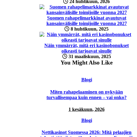
24 huhtikuun, 2026
Suomen rahapelimarkkinat avautuvat
kansainvälisille toimijoille vuonna 2027
8 huhtikuun, 2025
Näin ymmärrät, mitä eri kasinobonukset
oikeasti tarjoavat sinulle
31 maaliskuun, 2025
You Might Also Like
Blogi
Miten rahapelaaminen on nykyään
turvallisempaa kuin ennen – vai onko?
1 kesäkuun, 2026
Blogi
Nettikasinot Suomessa 2026: Mitä pelaajien