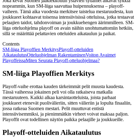
Joka kevät Suomen jääkiekkoilun ystävien sydämet alkavat sykkiä
nopeammin, kun SM-liiga saavuttaa huipennuksensa – playoff-
vaiheen. Tämä aika vuodesta merkitsee taistelua mestaruudesta, kun
joukkueet kohtaavat toisensa intensiivisissä otteluissa, jotka testaavat
pelaajien taidot, tahdonvoiman ja joukkuehengen äärimmilleen. SM-
liiga otteluohjelma playoff on avain näihin unohtumattomiin hetkiin,
sillä se määrittää pelattavien otteluiden aikataulun ja paikat.
Contents
SM-liiga Playoffien Merkitys
Playoff-otteluiden
Aikataulutus
Otteluohjelman Rakentaminen
Voiton Avaimet
Playoffeissa
Miten Seurata Playoff-otteluohjelmaa?
SM-liiga Playoffien Merkitys
Playoff-vaihe erottaa kauden tärkeimmät pelit muusta kaudesta.
Tässä vaiheessa jokainen peli voi olla ratkaiseva matkalla
mestaruuteen. Kaikki alkaa karsintaotteluista, joista parhaat
joukkueet etenevät puolivälieriin, sitten välieriin ja lopulta finaaliin,
jossa ratkeaa Suomen mestari. Pelit muuttuvat entistä
intensiivisemmiksi, ja pienimmätkin virheet voivat maksaa paljon.
Playoffit ovat todellinen näytön paikka pelaajille ja joukkueille.
Playoff-otteluiden Aikataulutus