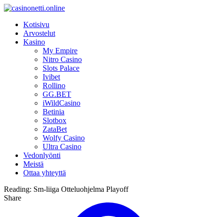
Kotisivu
Arvostelut
Kasino
My Empire
Nitro Casino
Slots Palace
Ivibet
Rollino
GG.BET
iWildCasino
Betinia
Slotbox
ZataBet
Wolfy Casino
Ultra Casino
Vedonlyönti
Meistä
Ottaa yhteyttä
Reading:
Sm-liiga Otteluohjelma Playoff
Share