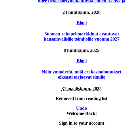
tulee tietää siirtymäkaudesta ennen lisenssejä
24 huhtikuun, 2026
Blogi
Suomen rahapelimarkkinat avautuvat
kansainvälisille toimijoille vuonna 2027
8 huhtikuun, 2025
Blogi
Näin ymmärrät, mitä eri kasinobonukset
oikeasti tarjoavat sinulle
31 maaliskuun, 2025
Removed from reading list
Undo
Welcome Back!
Sign in to your account