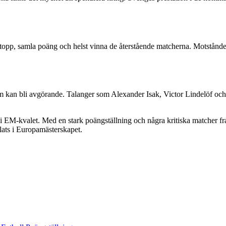
 på topp, samla poäng och helst vinna de återstående matcherna. Motstånde
g som kan bli avgörande. Talanger som Alexander Isak, Victor Lindelöf oc
 EM-kvalet. Med en stark poängställning och några kritiska matcher fram
lats i Europamästerskapet.