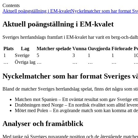
Contents
Aktuell poängställning i EM-kvalet
Nyckelmatcher som har format Sv
Aktuell poängställning i EM-kvalet
Sveriges herrlandslags framfart i EM-kvalet har varit en berg-och-dalb
Plats
Lag
Matcher spelade
Vunna
Oavgjorda
Förlorade
P
1
Sverige
5
3
1
1
1
…
Övriga lag
…
…
…
…
Nyckelmatcher som har format Sveriges v
Bland de matcher Sveriges herrlandslag spelat, finns det några som st
Matchen mot Spanien – Ett oväntat resultat som gav Sverige ett
Drabbningen med Norge – En nordisk rivalitet som alltid levere
Mötet med Polen – En avgörande match som kan komma att defin
Analyser och framåtblick
Med tanke på Sveriges nuvarande position och de återstående matcher