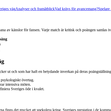
eriges väg
Analyser och framåtblick
Vad krävs för avancemang?
Spelare 
ana av känslor för fansen. Varje match är kritisk och poängen samlas ivr
oäng
0
…
äg
icker ut och som har haft en betydande inverkan på deras poängställning
 psykologiskt övertag.
rar intensiva möten.
iera Sveriges öde i kvalet.
na finns det mycket att spekulera kring. Sveriges prestation i de komm