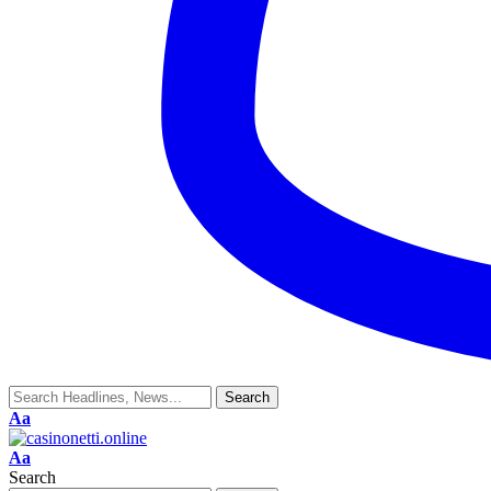
Aa
Aa
Search