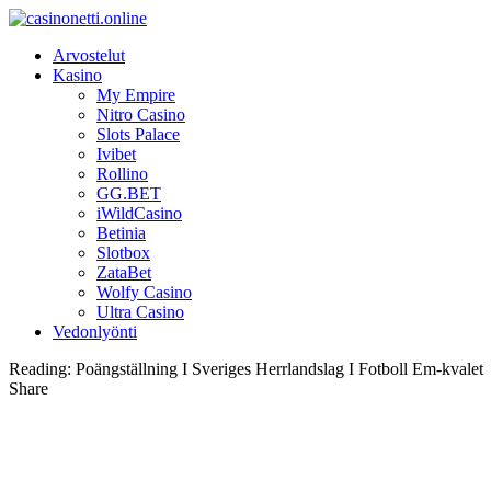
Arvostelut
Kasino
My Empire
Nitro Casino
Slots Palace
Ivibet
Rollino
GG.BET
iWildCasino
Betinia
Slotbox
ZataBet
Wolfy Casino
Ultra Casino
Vedonlyönti
Reading:
Poängställning I Sveriges Herrlandslag I Fotboll Em-kvalet
Share