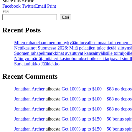
Share this Article
Facebook
Twitter
Email
Print
Etsi
Etsi
Recent Posts
Miten rahapelaaminen on nykyään turvallisempaa kuin ennen –
Nettikasinot Suomessa 2026: Mitä pelaajien tulee tietää siirtym
Suomen rahapelimarkkinat avautuvat kansainvälisille toimijoil
Näin ymmärrät, mitä eri kasinobonukset oikeasti tarjoavat sinul
Sarjataulukko Jääkiekko
Recent Comments
Jonathan Archer
aiheesta
Get 100% up to $100 + $88 no deposi
Jonathan Archer
aiheesta
Get 100% up to $100 + $88 no deposi
Jonathan Archer
aiheesta
Get 100% up to $100 + $88 no deposi
Jonathan Archer
aiheesta
Get 100% up to $150 + 50 bonus spin
Jonathan Archer
aiheesta
Get 100% up to $150 + 50 bonus spin