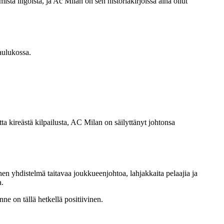
sta liigoista, ja Ac Milan on sen historiakirjoissa aina ollut
aulukossa.
a kireästä kilpailusta, AC Milan on säilyttänyt johtonsa
 yhdistelmä taitavaa joukkueenjohtoa, lahjakkaita pelaajia ja
a.
nne on tällä hetkellä positiivinen.