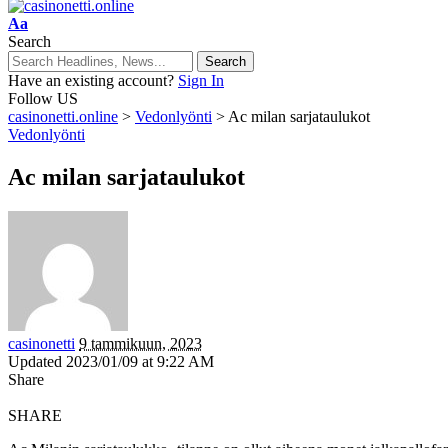
Aa
Search
Have an existing account?
Sign In
Follow US
casinonetti.online
>
Vedonlyönti
>
Ac milan sarjataulukot
Vedonlyönti
Ac milan sarjataulukot
casinonetti
9 tammikuun, 2023
Updated 2023/01/09 at 9:22 AM
Share
SHARE