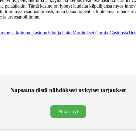
tettavuus, pelivalikoima ja käyttäjäkokemus ovat avainasioita. Comix Cas
ia pelaajiakin. Tämä kasino on lyönyt laudalta kilpailijansa myös innovat
ltu toimimaan saumattomasti, mikä takaa nopeat ja luotettavat rahansiirr
me ja arvosanoihimme.
simme ja koimme kasinon
Edut ja haitat
Varoitukset Comix Casinosta
Tie
Napsauta tästä nähdäksesi nykyiset tarjoukset
Pelaa nyt