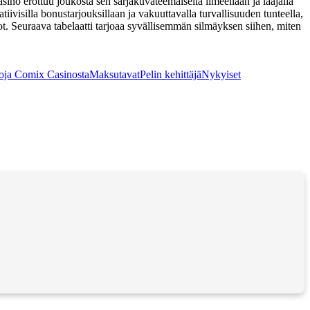
ino erottuu joukosta sen sarjakuvateemaisella ilmeellään ja laajalla
iivisilla bonustarjouksillaan ja vakuuttavalla turvallisuuden tunteella,
ot. Seuraava tabelaatti tarjoaa syvällisemmän silmäyksen siihen, miten
toja Comix Casinosta
Maksutavat
Pelin kehittäjä
Nykyiset