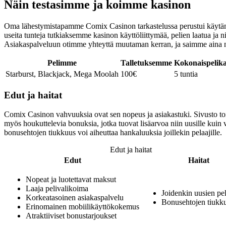
Näin testasimme ja koimme kasinon
Oma lähestymistapamme Comix Casinon tarkastelussa perustui käytännö
useita tunteja tutkiaksemme kasinon käyttöliittymää, pelien laatua ja 
Asiakaspalveluun otimme yhteyttä muutaman kerran, ja saimme aina n
Pelimme
Talletuksemme
Kokonaispelik
Starburst, Blackjack, Mega Moolah
100€
5 tuntia
Edut ja haitat
Comix Casinon vahvuuksia ovat sen nopeus ja asiakastuki. Sivusto toimi
myös houkuttelevia bonuksia, jotka tuovat lisäarvoa niin uusille kuin 
bonusehtojen tiukkuus voi aiheuttaa hankaluuksia joillekin pelaajille.
Edut ja haitat
Edut
Haitat
Nopeat ja luotettavat maksut
Laaja pelivalikoima
Joidenkin uusien pe
Korkeatasoinen asiakaspalvelu
Bonusehtojen tiukk
Erinomainen mobiilikäyttökokemus
Atraktiiviset bonustarjoukset