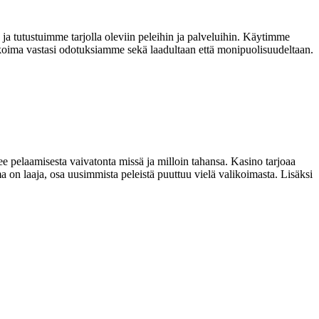
 tutustuimme tarjolla oleviin peleihin ja palveluihin. Käytimme
alikoima vastasi odotuksiamme sekä laadultaan että monipuolisuudeltaan.
ee pelaamisesta vaivatonta missä ja milloin tahansa. Kasino tarjoaa
a on laaja, osa uusimmista peleistä puuttuu vielä valikoimasta. Lisäksi