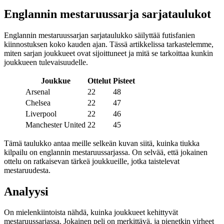
Englannin mestaruussarja sarjataulukot
Englannin mestaruussarjan sarjataulukko säilyttää futisfanien
kiinnostuksen koko kauden ajan. Tässä artikkelissa tarkastelemme,
miten sarjan joukkueet ovat sijoittuneet ja mitä se tarkoittaa kunkin
joukkueen tulevaisuudelle.
Joukkue
Ottelut
Pisteet
Arsenal
22
48
Chelsea
22
47
Liverpool
22
46
Manchester United
22
45
Tämä taulukko antaa meille selkeän kuvan siitä, kuinka tiukka
kilpailu on englannin mestaruussarjassa. On selvää, että jokainen
ottelu on ratkaisevan tärkeä joukkueille, jotka taistelevat
mestaruudesta.
Analyysi
On mielenkiintoista nähdä, kuinka joukkueet kehittyvät
mestaruussarjassa. Jokainen peli on merkittävä, ja pienetkin virheet