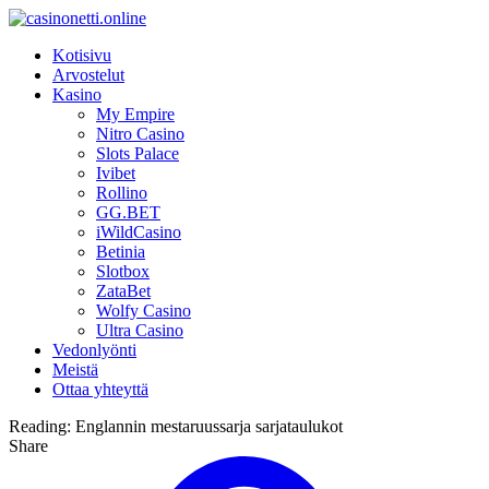
Kotisivu
Arvostelut
Kasino
My Empire
Nitro Casino
Slots Palace
Ivibet
Rollino
GG.BET
iWildCasino
Betinia
Slotbox
ZataBet
Wolfy Casino
Ultra Casino
Vedonlyönti
Meistä
Ottaa yhteyttä
Reading:
Englannin mestaruussarja sarjataulukot
Share