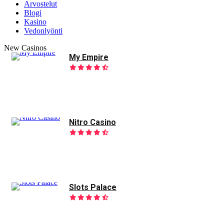
Arvostelut
Blogi
Kasino
Vedonlyönti
New Casinos
My Empire
Nitro Casino
Slots Palace