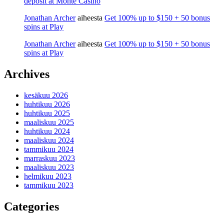
deposit at Monte Casino
Jonathan Archer
aiheesta
Get 100% up to $150 + 50 bonus
spins at Play
Jonathan Archer
aiheesta
Get 100% up to $150 + 50 bonus
spins at Play
Archives
kesäkuu 2026
huhtikuu 2026
huhtikuu 2025
maaliskuu 2025
huhtikuu 2024
maaliskuu 2024
tammikuu 2024
marraskuu 2023
maaliskuu 2023
helmikuu 2023
tammikuu 2023
Categories