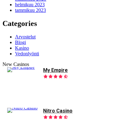
helmikuu 2023
tammikuu 2023
Categories
Arvostelut
Blogi
Kasino
Vedonlyönti
New Casinos
My Empire
Nitro Casino