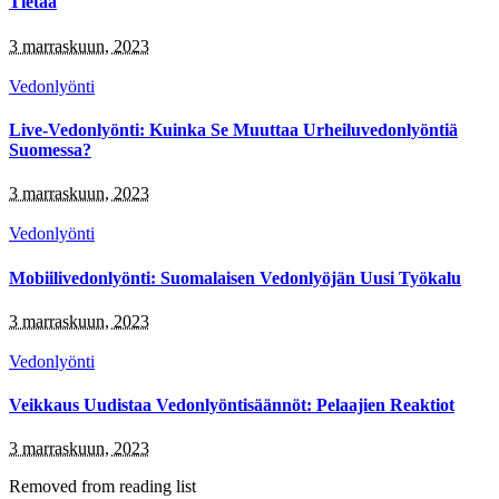
Tietää
3 marraskuun, 2023
Vedonlyönti
Live-Vedonlyönti: Kuinka Se Muuttaa Urheiluvedonlyöntiä
Suomessa?
3 marraskuun, 2023
Vedonlyönti
Mobiilivedonlyönti: Suomalaisen Vedonlyöjän Uusi Työkalu
3 marraskuun, 2023
Vedonlyönti
Veikkaus Uudistaa Vedonlyöntisäännöt: Pelaajien Reaktiot
3 marraskuun, 2023
Removed from reading list