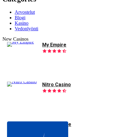
Arvostelut
Blogi
Kasino
Vedonlyönti
New Casinos
My Empire
Nitro Casino
Slots Palace