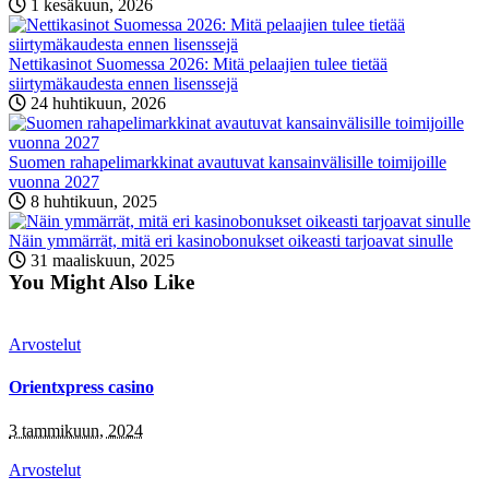
1 kesäkuun, 2026
Nettikasinot Suomessa 2026: Mitä pelaajien tulee tietää
siirtymäkaudesta ennen lisenssejä
24 huhtikuun, 2026
Suomen rahapelimarkkinat avautuvat kansainvälisille toimijoille
vuonna 2027
8 huhtikuun, 2025
Näin ymmärrät, mitä eri kasinobonukset oikeasti tarjoavat sinulle
31 maaliskuun, 2025
You Might Also Like
Arvostelut
Orientxpress casino
3 tammikuun, 2024
Arvostelut