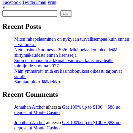
Facebook
Twitter
Email
Print
Etsi
Etsi
Recent Posts
Miten rahapelaaminen on nykyään turvallisempaa kuin ennen
– vai onko?
Nettikasinot Suomessa 2026: Mitä pelaajien tulee tietää
siirtymäkaudesta ennen lisenssejä
Suomen rahapelimarkkinat avautuvat kansainvälisille
toimijoille vuonna 2027
Näin ymmärrät, mitä eri kasinobonukset oikeasti tarjoavat
sinulle
Sarjataulukko Jääkiekko
Recent Comments
Jonathan Archer
aiheesta
Get 100% up to $100 + $88 no
deposit at Monte Casino
Jonathan Archer
aiheesta
Get 100% up to $100 + $88 no
deposit at Monte Casino