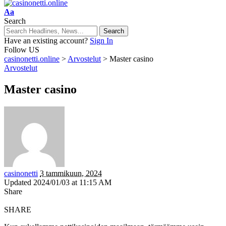
Aa
Search
Have an existing account?
Sign In
Follow US
casinonetti.online
>
Arvostelut
>
Master casino
Arvostelut
Master casino
casinonetti
3 tammikuun, 2024
Updated 2024/01/03 at 11:15 AM
Share
SHARE