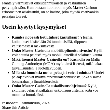
sääntely varmistavat oikeudenmukaisen ja vastuullisen
peliympäristön. Kun otetaan huomioon myös Master Casinon
erinomainen asiakastuki, on se kasino, joka täyttää vaativankin
pelaajan toiveet.
Usein kysytyt kysymykset
Kuinka nopeasti kotiutukset käsitellään?
Yleensä
kotiutukset käsitellään 24 tunnin sisällä, riippuen
valitsemastasi maksutavasta.
Onko Master Casinolla mobiilioptimoitu sivusto?
Kyllä,
voit nauttia peleistä myös mobiililaitteillasi selaimen kautta.
Mikä lisenssi Master Casinolla on?
Kasinolla on Malta
Gaming Authorityn (MGA) myöntämä lisenssi, mikä takaa
turvallisuuden ja luotettavuuden.
Millaisia bonuksia uudet pelaajat voivat odottaa?
Uudet
pelaajat voivat hyötyä tervetuliaisbonuksesta, joka sisältää
bonusrahaa ja ilmaiskierroksia.
Onko Master Casinolla uskollisuusohjelmaa?
Kyllä,
aktiiviset pelaajat palkitaan uskollisuuspisteillä, joita voi
muuntaa bonuksiksi.
casinonetti
3 tammikuun, 2024
Share this Article