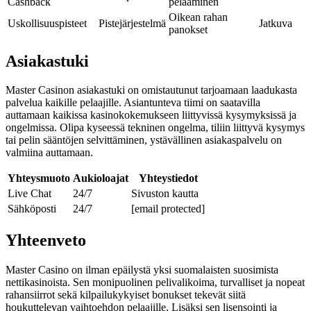
Cashback
pelaaminen
Oikean rahan
Uskollisuuspisteet
Pistejärjestelmä
Jatkuva
panokset
Asiakastuki
Master Casinon asiakastuki on omistautunut tarjoamaan laadukasta
palvelua kaikille pelaajille. Asiantunteva tiimi on saatavilla
auttamaan kaikissa kasinokokemukseen liittyvissä kysymyksissä ja
ongelmissa. Olipa kyseessä tekninen ongelma, tiliin liittyvä kysymys
tai pelin sääntöjen selvittäminen, ystävällinen asiakaspalvelu on
valmiina auttamaan.
Yhteysmuoto
Aukioloajat
Yhteystiedot
Live Chat
24/7
Sivuston kautta
Sähköposti
24/7
[email protected]
Yhteenveto
Master Casino on ilman epäilystä yksi suomalaisten suosimista
nettikasinoista. Sen monipuolinen pelivalikoima, turvalliset ja nopeat
rahansiirrot sekä kilpailukykyiset bonukset tekevät siitä
houkuttelevan vaihtoehdon pelaajille. Lisäksi sen lisensointi ja