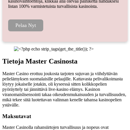
kasinovaihtoehtoja, klikkaa alla olevaa painiketta nähdäksesi
listan 100% varmistetuista turvallisista kasinoista.
Pelaa Nyt
Tietoja Master Casinosta
Master Casino erottuu joukosta tarjoten sujuvan ja viihdyttävän
pelielämyksen suomalaisille pelaajille. Kattavasta pelivalikoimasta
löytyy jokaiselle jotakin, oli kyseessä sitten kolikkopelien
pyöräyttely tai jännittävä live-kasino elämys. Kasinon
viranomaislisensointi takaa oikeudenmukaisuuden ja turvallisuuden,
mikä tekee siitä luotettavan valinnan kenelle tahansa kasinopelien
ystävälle.
Maksutavat
Master Casinolla rahansiirtojen turvallisuus ja nopeus ovat