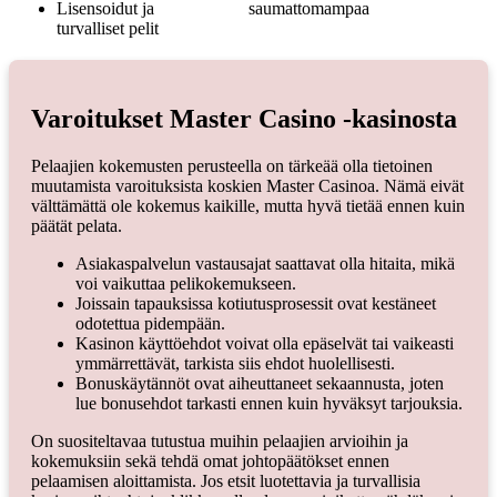
Lisensoidut ja
saumattomampaa
turvalliset pelit
Varoitukset Master Casino -kasinosta
Pelaajien kokemusten perusteella on tärkeää olla tietoinen
muutamista varoituksista koskien Master Casinoa. Nämä eivät
välttämättä ole kokemus kaikille, mutta hyvä tietää ennen kuin
päätät pelata.
Asiakaspalvelun vastausajat saattavat olla hitaita, mikä
voi vaikuttaa pelikokemukseen.
Joissain tapauksissa kotiutusprosessit ovat kestäneet
odotettua pidempään.
Kasinon käyttöehdot voivat olla epäselvät tai vaikeasti
ymmärrettävät, tarkista siis ehdot huolellisesti.
Bonuskäytännöt ovat aiheuttaneet sekaannusta, joten
lue bonusehdot tarkasti ennen kuin hyväksyt tarjouksia.
On suositeltavaa tutustua muihin pelaajien arvioihin ja
kokemuksiin sekä tehdä omat johtopäätökset ennen
pelaamisen aloittamista. Jos etsit luotettavia ja turvallisia