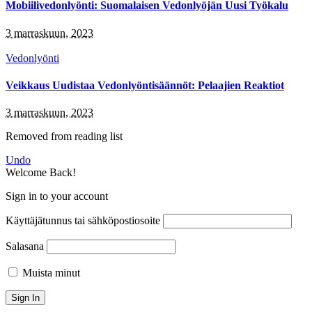
Mobiilivedonlyönti: Suomalaisen Vedonlyöjän Uusi Työkalu
3 marraskuun, 2023
Vedonlyönti
Veikkaus Uudistaa Vedonlyöntisäännöt: Pelaajien Reaktiot
3 marraskuun, 2023
Removed from reading list
Undo
Welcome Back!
Sign in to your account
Käyttäjätunnus tai sähköpostiosoite
Salasana
Muista minut