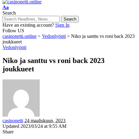
Aa
Search
Have an existing account?
Sign In
Follow US
casinonetti.online
>
Vedonlyönti
>
Niko ja santtu vs roni back 2023
joukkueet
Vedonlyönti
Niko ja santtu vs roni back 2023
joukkueet
casinonetti
24 maaliskuun, 2023
Updated 2023/03/24 at 9:55 AM
Share