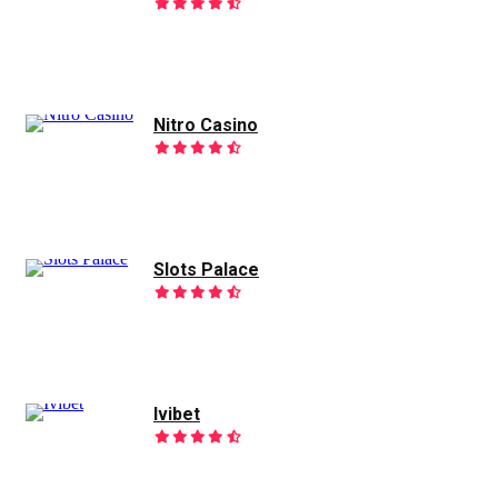
Nitro Casino
Slots Palace
Ivibet