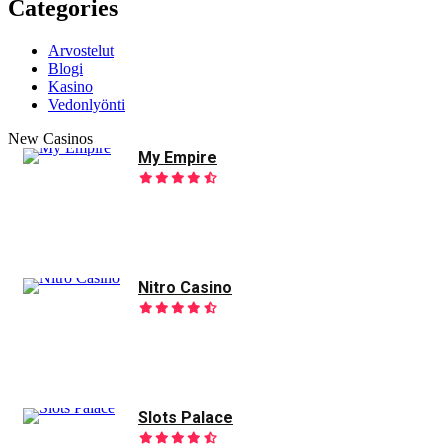
Categories
Arvostelut
Blogi
Kasino
Vedonlyönti
New Casinos
My Empire
Nitro Casino
Slots Palace