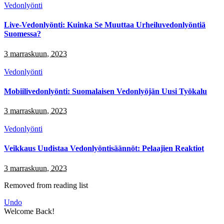
Vedonlyönti
Live-Vedonlyönti: Kuinka Se Muuttaa Urheiluvedonlyöntiä
Suomessa?
3 marraskuun, 2023
Vedonlyönti
Mobiilivedonlyönti: Suomalaisen Vedonlyöjän Uusi Työkalu
3 marraskuun, 2023
Vedonlyönti
Veikkaus Uudistaa Vedonlyöntisäännöt: Pelaajien Reaktiot
3 marraskuun, 2023
Removed from reading list
Undo
Welcome Back!