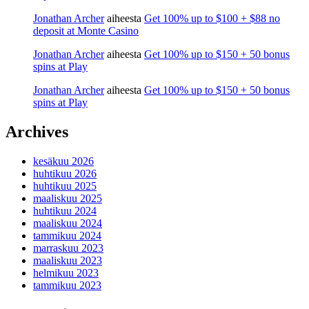
Jonathan Archer
aiheesta
Get 100% up to $100 + $88 no
deposit at Monte Casino
Jonathan Archer
aiheesta
Get 100% up to $150 + 50 bonus
spins at Play
Jonathan Archer
aiheesta
Get 100% up to $150 + 50 bonus
spins at Play
Archives
kesäkuu 2026
huhtikuu 2026
huhtikuu 2025
maaliskuu 2025
huhtikuu 2024
maaliskuu 2024
tammikuu 2024
marraskuu 2023
maaliskuu 2023
helmikuu 2023
tammikuu 2023