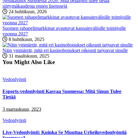
Nettikasinot Suomessa 2026: Mitä pelaajien tulee tietää
siirtymäkaudesta ennen lisenssejä
24 huhtikuun, 2026
Suomen rahapelimarkkinat avautuvat kansainvälisille toimijoille
vuonna 2027
8 huhtikuun, 2025
Näin ymmärrät, mitä eri kasinobonukset oikeasti tarjoavat sinulle
31 maaliskuun, 2025
You Might Also Like
Vedonlyönti
Esports-vedonlyönti Kasvaa Suomessa: Mitä Sinun Tulee
Tietää
3 marraskuun, 2023
Vedonlyönti
Live-Vedonlyönti: Kuinka Se Muuttaa Urheiluvedonlyöntiä
Suomessa?