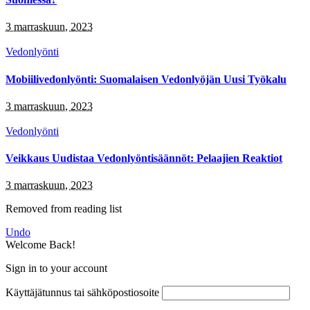
3 marraskuun, 2023
Vedonlyönti
Mobiilivedonlyönti: Suomalaisen Vedonlyöjän Uusi Työkalu
3 marraskuun, 2023
Vedonlyönti
Veikkaus Uudistaa Vedonlyöntisäännöt: Pelaajien Reaktiot
3 marraskuun, 2023
Removed from reading list
Undo
Welcome Back!
Sign in to your account
Käyttäjätunnus tai sähköpostiosoite