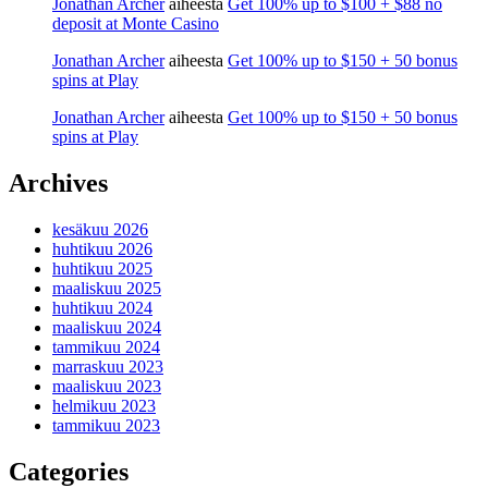
Jonathan Archer
aiheesta
Get 100% up to $100 + $88 no
deposit at Monte Casino
Jonathan Archer
aiheesta
Get 100% up to $150 + 50 bonus
spins at Play
Jonathan Archer
aiheesta
Get 100% up to $150 + 50 bonus
spins at Play
Archives
kesäkuu 2026
huhtikuu 2026
huhtikuu 2025
maaliskuu 2025
huhtikuu 2024
maaliskuu 2024
tammikuu 2024
marraskuu 2023
maaliskuu 2023
helmikuu 2023
tammikuu 2023
Categories