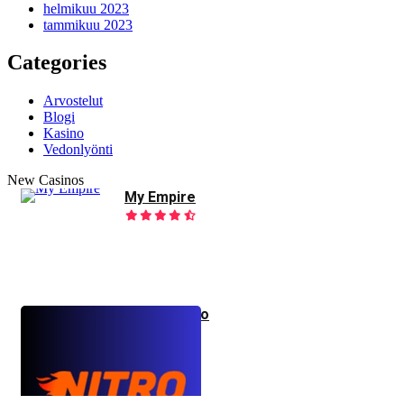
helmikuu 2023
tammikuu 2023
Categories
Arvostelut
Blogi
Kasino
Vedonlyönti
New Casinos
My Empire
Nitro Casino