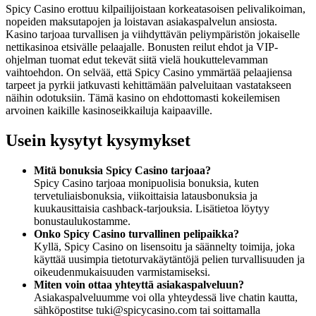
Spicy Casino erottuu kilpailijoistaan korkeatasoisen pelivalikoiman,
nopeiden maksutapojen ja loistavan asiakaspalvelun ansiosta.
Kasino tarjoaa turvallisen ja viihdyttävän peliympäristön jokaiselle
nettikasinoa etsivälle pelaajalle. Bonusten reilut ehdot ja VIP-
ohjelman tuomat edut tekevät siitä vielä houkuttelevamman
vaihtoehdon. On selvää, että Spicy Casino ymmärtää pelaajiensa
tarpeet ja pyrkii jatkuvasti kehittämään palveluitaan vastatakseen
näihin odotuksiin. Tämä kasino on ehdottomasti kokeilemisen
arvoinen kaikille kasinoseikkailuja kaipaaville.
Usein kysytyt kysymykset
Mitä bonuksia Spicy Casino tarjoaa?
Spicy Casino tarjoaa monipuolisia bonuksia, kuten
tervetuliaisbonuksia, viikoittaisia latausbonuksia ja
kuukausittaisia cashback-tarjouksia. Lisätietoa löytyy
bonustaulukostamme.
Onko Spicy Casino turvallinen pelipaikka?
Kyllä, Spicy Casino on lisensoitu ja säännelty toimija, joka
käyttää uusimpia tietoturvakäytäntöjä pelien turvallisuuden ja
oikeudenmukaisuuden varmistamiseksi.
Miten voin ottaa yhteyttä asiakaspalveluun?
Asiakaspalveluumme voi olla yhteydessä live chatin kautta,
sähköpostitse tuki@spicycasino.com tai soittamalla