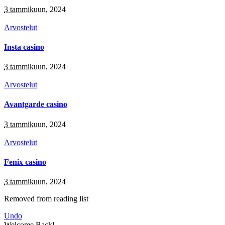
3 tammikuun, 2024
Arvostelut
Insta casino
3 tammikuun, 2024
Arvostelut
Avantgarde casino
3 tammikuun, 2024
Arvostelut
Fenix casino
3 tammikuun, 2024
Removed from reading list
Undo
Welcome Back!