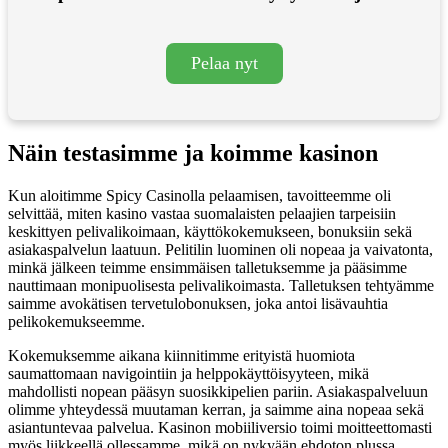
Pelaa nyt
Näin testasimme ja koimme kasinon
Kun aloitimme Spicy Casinolla pelaamisen, tavoitteemme oli
selvittää, miten kasino vastaa suomalaisten pelaajien tarpeisiin
keskittyen pelivalikoimaan, käyttökokemukseen, bonuksiin sekä
asiakaspalvelun laatuun. Pelitilin luominen oli nopeaa ja vaivatonta,
minkä jälkeen teimme ensimmäisen talletuksemme ja pääsimme
nauttimaan monipuolisesta pelivalikoimasta. Talletuksen tehtyämme
saimme avokätisen tervetulobonuksen, joka antoi lisävauhtia
pelikokemukseemme.
Kokemuksemme aikana kiinnitimme erityistä huomiota
saumattomaan navigointiin ja helppokäyttöisyyteen, mikä
mahdollisti nopean pääsyn suosikkipelien pariin. Asiakaspalveluun
olimme yhteydessä muutaman kerran, ja saimme aina nopeaa sekä
asiantuntevaa palvelua. Kasinon mobiiliversio toimi moitteettomasti
myös liikkeellä ollessamme, mikä on nykyään ehdoton plussa