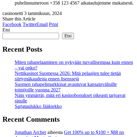
puhelinnumeroon +358 123 4567 aikataulujemme mukaisesti.
casinonetti
3 tammikuun, 2024
Share this Article
Facebook
Twitter
Email
Print
Etsi
Etsi
Recent Posts
Miten rahapelaaminen on nykyään turvallisempaa kuin ennen
– vai onko?
Nettikasinot Suomessa 2026: Mitä pelaajien tulee tietää
siirtymäkaudesta ennen lisenssejä
Suomen rahapelimarkkinat avautuvat kansainvälisille
toimijoille vuonna 2027
Näin ymmärrät, mitä eri kasinobonukset oikeasti tarjoavat
sinulle
Sarjataulukko Jääkiekko
Recent Comments
Jonathan Archer
aiheesta
Get 100% up to $100 + $88 no