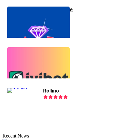
Slots Palace
Ivibet
Rollino
Recent News