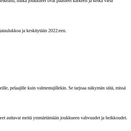
lkeästi, mitkä joukkueet ovat päässeet kärkeen ja ketkä vielä
rjataulukkoa ja keskitytään 2022:een.
lle, pelaajille kuin valmentajillekin. Se tarjoaa näkymän siitä, missä
isteet auttavat meitä ymmärtämään joukkueen vahvuudet ja heikkoudet.