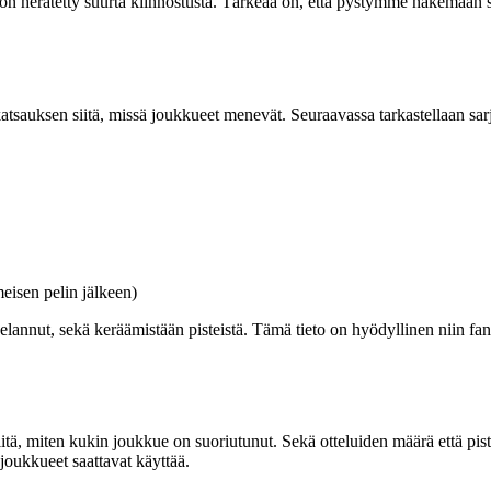
n herätetty suurta kiinnostusta. Tärkeää on, että pystymme näkemään se
katsauksen siitä, missä joukkueet menevät. Seuraavassa tarkastellaan sa
meisen pelin jälkeen)
annut, sekä keräämistään pisteistä. Tämä tieto on hyödyllinen niin fanei
itä, miten kukin joukkue on suoriutunut. Sekä otteluiden määrä että p
 joukkueet saattavat käyttää.