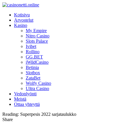
Kotisivu
Arvostelut
Kasino
My Empire
Nitro Casino
Slots Palace
Ivibet
Rollino
GG.BET
iWildCasino
Betinia
Slotbox
ZataBet
Wolfy Casino
Ultra Casino
Vedonlyönti
Meistä
Ottaa yhteyttä
Reading:
Superpesis 2022 sarjataulukko
Share