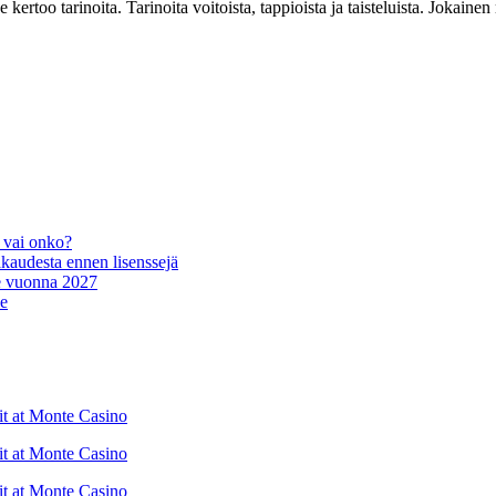
 kertoo tarinoita. Tarinoita voitoista, tappioista ja taisteluista. Jokain
 vai onko?
äkaudesta ennen lisenssejä
le vuonna 2027
le
t at Monte Casino
t at Monte Casino
t at Monte Casino